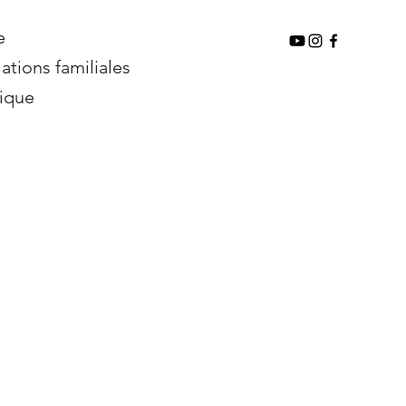
e
ations familiales
ique